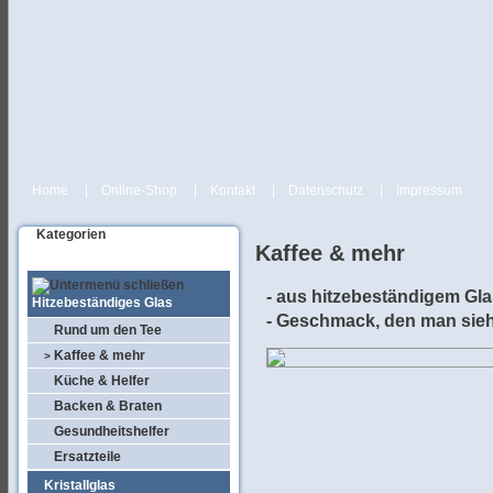
Home
|
Online-Shop
|
Kontakt
|
Datenschutz
|
Impressum
Kategorien
Kaffee & mehr
- aus hitzebeständigem Gla
Hitzebeständiges Glas
- Geschmack, den man sieh
Rund um den Tee
Kaffee & mehr
>
Küche & Helfer
Backen & Braten
Gesundheitshelfer
Ersatzteile
Kristallglas