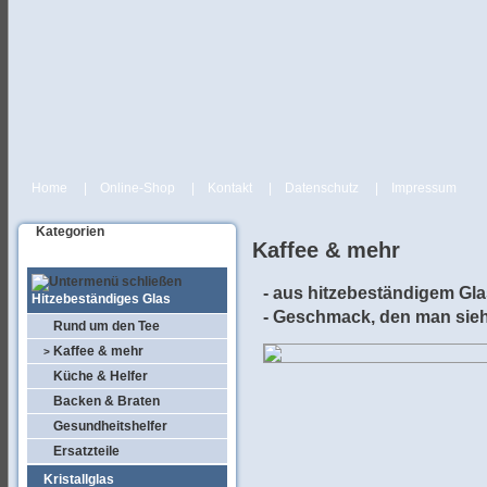
Home
|
Online-Shop
|
Kontakt
|
Datenschutz
|
Impressum
Kategorien
Kaffee & mehr
- aus hitzebeständigem Gla
Hitzebeständiges Glas
- Geschmack, den man sieh
Rund um den Tee
Kaffee & mehr
>
Küche & Helfer
Backen & Braten
Gesundheitshelfer
Ersatzteile
Kristallglas