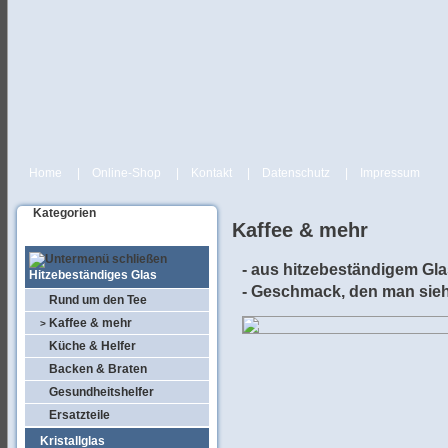
Home
|
Online-Shop
|
Kontakt
|
Datenschutz
|
Impressum
Kategorien
Kaffee & mehr
- aus hitzebeständigem Gla
Hitzebeständiges Glas
- Geschmack, den man sieh
Rund um den Tee
Kaffee & mehr
>
Küche & Helfer
Backen & Braten
Gesundheitshelfer
Ersatzteile
Kristallglas