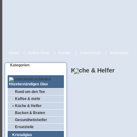
Home
|
Online-Shop
|
Kontakt
|
Datenschutz
|
Impressum
Kategorien
Küche & Helfer
Hitzebeständiges Glas
Rund um den Tee
Kaffee & mehr
Küche & Helfer
>
Backen & Braten
Gesundheitshelfer
Ersatzteile
Kristallglas