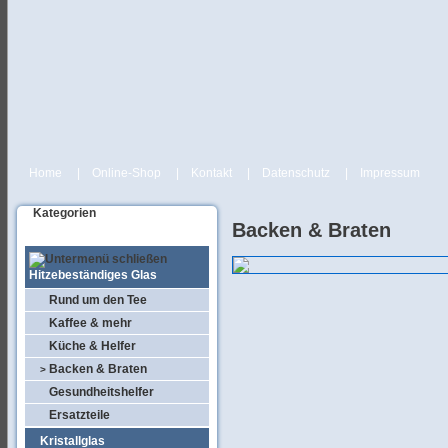
Home
|
Online-Shop
|
Kontakt
|
Datenschutz
|
Impressum
Kategorien
Backen & Braten
Hitzebeständiges Glas
Rund um den Tee
Kaffee & mehr
Küche & Helfer
Backen & Braten
>
Gesundheitshelfer
Ersatzteile
Kristallglas