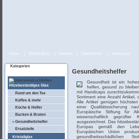
Home
|
Online-Shop
|
Kontakt
|
Datenschutz
|
Impressum
Kategorien
Gesundheitshelfer
Gesundheit ist ein hohe
Hitzebeständiges Glas
helfen, gesund zu bleib
mit Handicaps zurechtzukomme
Rund um den Tee
Sortiment eine Anzahl Artikel,
Kaffee & mehr
Alle Artikel genügen höchste
einer Qualitätssicherung na
Küche & Helfer
Europäische Stiftung für Al
Backen & Braten
wissenschaftlich geprüfter 
ausgezeichnet. Das hitzebestä
Gesundheitshelfer
>
Europas gemäß den Lebens
Ersatzteile
Europäischen Union produzi
gesundheitsschädlichen S
Kristallglas