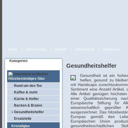
Home
|
Online-Shop
|
Kontakt
|
Datenschutz
|
Impressum
Kategorien
Gesundheitshelfer
Gesundheit ist ein hohe
Hitzebeständiges Glas
helfen, gesund zu bleib
mit Handicaps zurechtzukomme
Rund um den Tee
Sortiment eine Anzahl Artikel,
Kaffee & mehr
Alle Artikel genügen höchste
einer Qualitätssicherung na
Küche & Helfer
Europäische Stiftung für Al
Backen & Braten
wissenschaftlich geprüfter 
ausgezeichnet. Das hitzebestä
Gesundheitshelfer
>
Europas gemäß den Lebens
Ersatzteile
Europäischen Union produzi
gesundheitsschädlichen S
Kristallglas