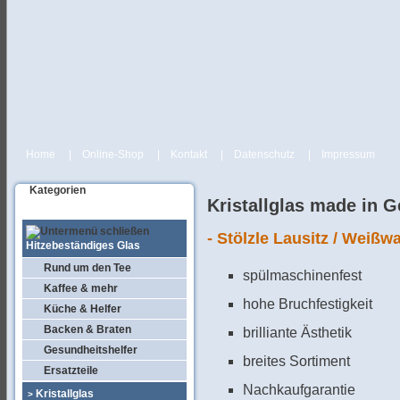
Home
|
Online-Shop
|
Kontakt
|
Datenschutz
|
Impressum
Kategorien
Kristallglas made in 
- Stölzle Lausitz / Weißw
Hitzebeständiges Glas
Rund um den Tee
spülmaschinenfest
Kaffee & mehr
hohe Bruchfestigkeit
Küche & Helfer
Backen & Braten
brilliante Ästhetik
Gesundheitshelfer
breites Sortiment
Ersatzteile
Nachkaufgarantie
Kristallglas
>