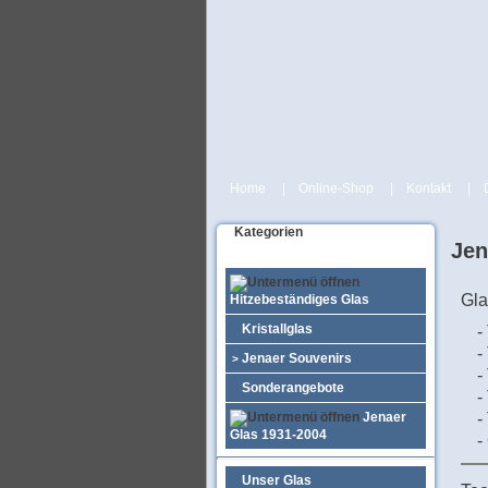
Home
|
Online-Shop
|
Kontakt
|
Kategorien
Jen
Gla
Hitzebeständiges Glas
Kristallglas
-
-
Jenaer Souvenirs
>
-
Sonderangebote
-
Jenaer
-
Glas 1931-2004
-
Unser Glas