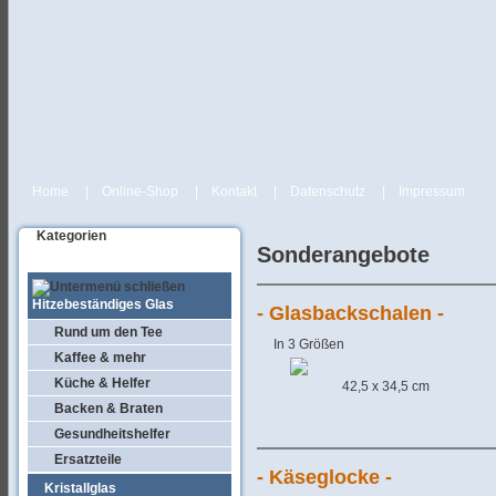
Home
|
Online-Shop
|
Kontakt
|
Datenschutz
|
Impressum
Kategorien
Sonderangebote
Hitzebeständiges Glas
- Glasbackschalen -
Rund um den Tee
In 3 Größen
Kaffee & mehr
Küche & Helfer
42,5 x 34,5 cm
Backen & Braten
Gesundheitshelfer
Ersatzteile
- Käseglocke -
Kristallglas