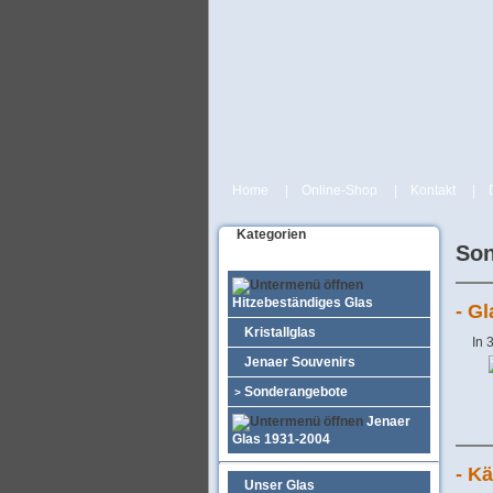
Home
|
Online-Shop
|
Kontakt
|
Kategorien
Son
Hitzebeständiges Glas
- G
Kristallglas
In 
Jenaer Souvenirs
Sonderangebote
>
Jenaer
Glas 1931-2004
- K
Unser Glas