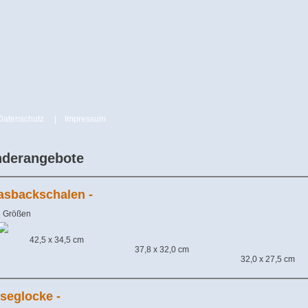
Datenschutz
|
Impressum
derangebote
lasbackschalen -
3 Größen
42,5 x 34,5 cm
37,8 x 32,0 cm
32,0 x 27,5 cm
äseglocke -