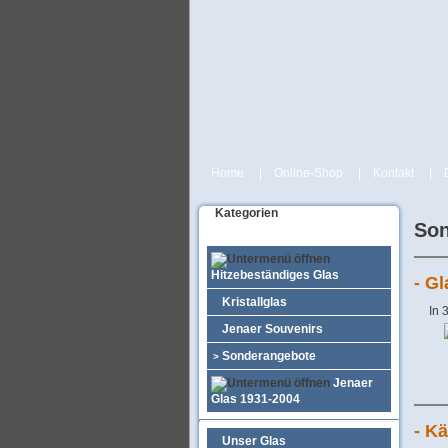
Home
|
Online-Shop
|
Kontakt
|
Kategorien
Son
Hitzebeständiges Glas
- G
Kristallglas
In 
Jenaer Souvenirs
Sonderangebote
>
Jenaer
Glas 1931-2004
- K
Unser Glas