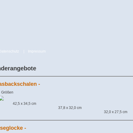
Datenschutz
|
Impressum
derangebote
lasbackschalen -
3 Größen
42,5 x 34,5 cm
37,8 x 32,0 cm
32,0 x 27,5 cm
äseglocke -