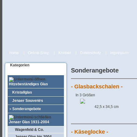
Home
|
Online-Shop
|
Kontakt
|
Datenschutz
|
Impressum
Kategorien
Sonderangebote
Hitzebeständiges Glas
- Glasbackschalen -
Kristallglas
In 3 Größen
Jenaer Souvenirs
42,5 x 34,5 cm
Sonderangebote
>
Jenaer Glas 1931-2004
Wagenfeld & Co.
- Käseglocke -
Jenaer Glas bis 2004