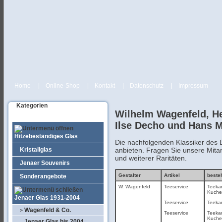
Home
|
Online-Shop
|
Kontakt
|
Datenschutz
|
Impressum
Kategorien
Wilhelm Wagenfeld, He
Ilse Decho und Hans 
Hitzebeständiges Glas
Die nachfolgenden Klassiker des
anbieten. Fragen Sie unsere Mitarb
Kristallglas
und weiterer Raritäten.
Jenaer Souvenirs
Gestalter
Artikel
beste
Sonderangebote
W. Wagenfeld
Teeservice
Teekan
Kuchen
Jenaer Glas 1931-2004
Teeservice
Teekan
Wagenfeld & Co.
>
Teeservice
Teekan
Kuchen
Jenaer Glas bis 2004