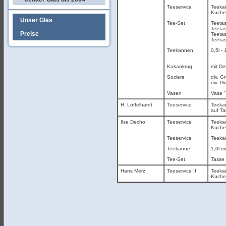
Teeservice
Teekan
Kuchen
Unser Glas
Tee-Set
Teetas
Teetas
Preise
Teetas
Teetas
Teekannen
0,5l -
Kakaokrug
mit De
Sociere
div. G
div. G
Vasen
Vase "
H. Löffelhardt
Teeservice
Teekan
auf Ta
Ilse Decho
Teeservice
Teekan
Kuchen
Teeservice
Teekan
Teekanne
1,0l m
Tee-Set
Tasse 
Hans Merz
Teeservice II
Teekan
Kuchen