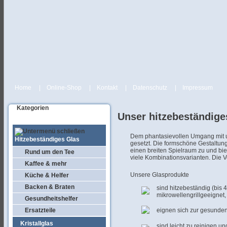
Home
|
Online-Shop
|
Kontakt
|
Datenschutz
|
Impressum
Kategorien
Unser hitzebeständige
Dem phantasievollen Umgang mit u
Hitzebeständiges Glas
gesetzt. Die formschöne Gestaltung
einen breiten Spielraum zu und bie
Rund um den Tee
viele Kombinationsvarianten. Die Vo
Kaffee & mehr
Unsere Glasprodukte
Küche & Helfer
Backen & Braten
sind hitzebeständig (bis 
mikrowellengrillgeeignet
Gesundheitshelfer
Ersatzteile
eignen sich zur gesunden
Kristallglas
sind leicht zu reinigen u