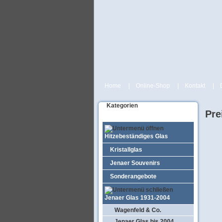
Home
|
Online-Shop
|
Kontakt
|
Kategorien
Pre
Hitzebeständiges Glas
Kristallglas
Jenaer Souvenirs
Sonderangebote
Jenaer Glas 1931-2004
Wagenfeld & Co.
Jenaer Glas bis 2004