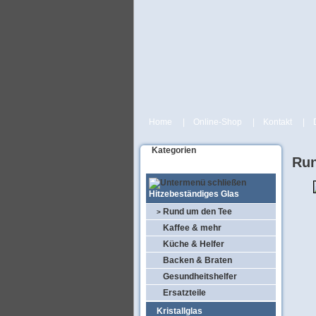
Home
|
Online-Shop
|
Kontakt
|
Kategorien
Run
Hitzebeständiges Glas
Rund um den Tee
>
Kaffee & mehr
Küche & Helfer
Backen & Braten
Gesundheitshelfer
Ersatzteile
Kristallglas