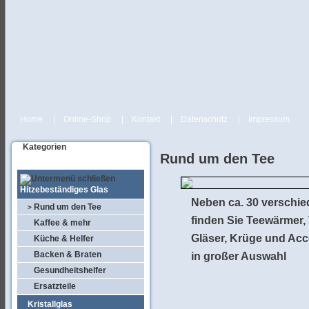
Home
|
Online-Shop
|
Kontakt
|
Datenschutz
|
Impressum
Kategorien
Rund um den Tee
Hitzebeständiges Glas
Neben ca. 30 verschi
Rund um den Tee
>
finden Sie Teewärmer,
Kaffee & mehr
Gläser, Krüge und Acc
Küche & Helfer
Backen & Braten
in großer Auswahl
Gesundheitshelfer
Ersatzteile
Kristallglas