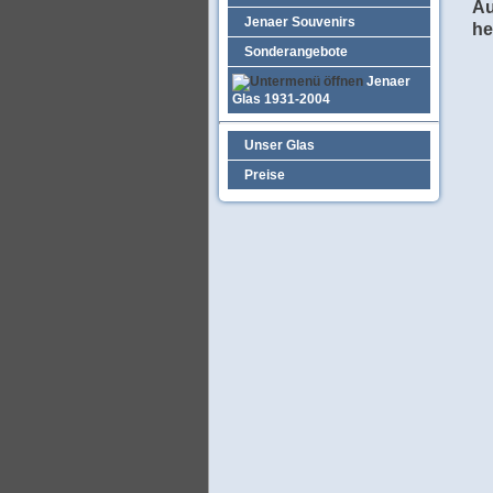
Au
Jenaer Souvenirs
he
Sonderangebote
Jenaer
Glas 1931-2004
Unser Glas
Preise